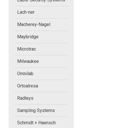
Labor Security Systems
Lach-ner
Macherey-Nagel
Lach-ner
Maybridge
Macherey-Nagel
Microtrac
Maybridge
Milwaukee
Microtrac
Omnilab
Ortoalresa
Milwaukee
Radleys
Omnilab
Sampling Systems
Ortoalresa
Schmidt + Haensch