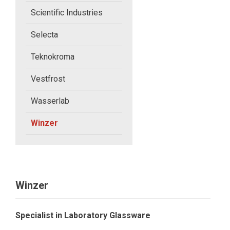
Radleys
Scientific Industries
Selecta
Sampling Systems
Teknokroma
Schmidt + Haensch
Vestfrost
Scientific Industries
Wasserlab
Selecta
Winzer
Teknokroma
Vestfrost
Winzer
Wasserlab
Specialist in Laboratory Glassware
Winzer