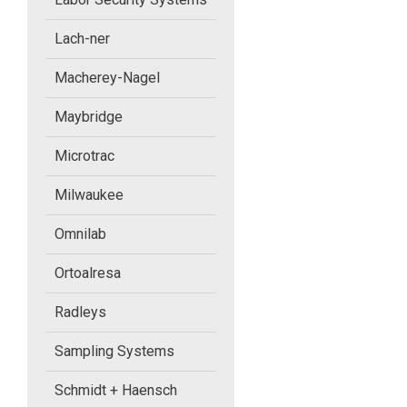
Labor Security Systems
Lach-ner
Macherey-Nagel
Lach-ner
Maybridge
Macherey-Nagel
Microtrac
Maybridge
Milwaukee
Microtrac
Omnilab
Ortoalresa
Milwaukee
Radleys
Omnilab
Sampling Systems
Ortoalresa
Schmidt + Haensch