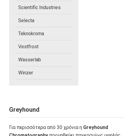
Radleys
Scientific Industries
Selecta
Sampling Systems
Teknokroma
Schmidt + Haensch
Vestfrost
Scientific Industries
Wasserlab
Selecta
Winzer
Teknokroma
Vestfrost
Greyhound
Wasserlab
Για περισσότερα από 30 χρόνια η
Greyhound
Winzer
Chromatography
προμηθεύει παγκοσμίως υψηλής